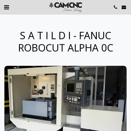
S A T I L D I - FANUC
ROBOCUT ALPHA 0C