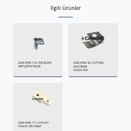
İlgili Ürünler
CAM-XFNC-114 / PIN BLOCK
CAM-XFNC-50 / CUTTING
AWF ŞEFFAF BLOK
ELECTRODE
CHUCK YAYI
CAM-XFNC-117 / CHUCK1
CHUCK1 ÖN TARAF