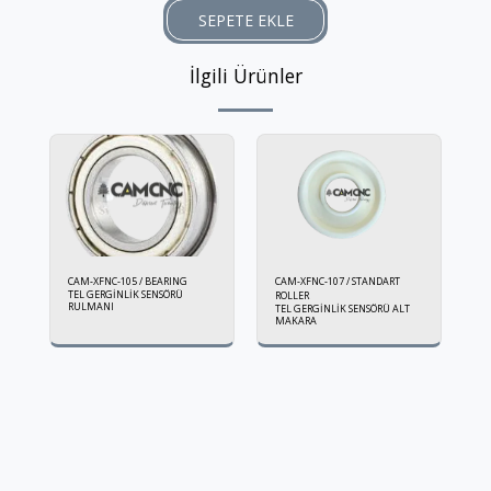
SEPETE EKLE
İlgili Ürünler
CAM-XFNC-105 / BEARING
CAM-XFNC-107 / STANDART
TEL GERGİNLİK SENSÖRÜ
ROLLER
RULMANI
TEL GERGİNLİK SENSÖRÜ ALT
MAKARA