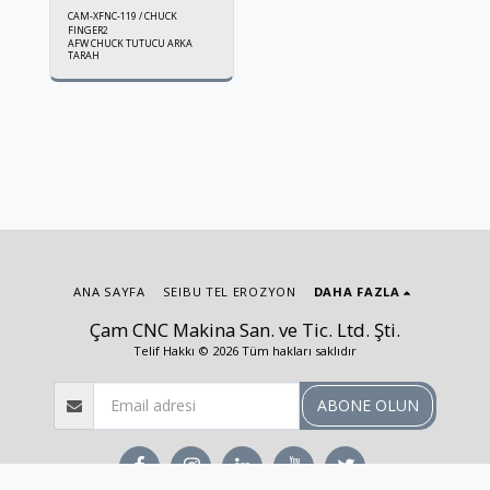
CAM-XFNC-119 / CHUCK
FINGER2
AFW CHUCK TUTUCU ARKA
TARAH
ANA SAYFA
SEIBU TEL EROZYON
DAHA FAZLA
Çam CNC Makina San. ve Tic. Ltd. Şti.
Telif Hakkı © 2026 Tüm hakları saklıdır
ABONE OLUN