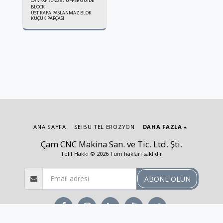
CAM-XFNC-225 / UPPER GUIDE
BLOCK
ÜST KAFA PASLANMAZ BLOK
KÜÇÜK PARÇASI
ANA SAYFA
SEIBU TEL EROZYON
DAHA FAZLA
Çam CNC Makina San. ve Tic. Ltd. Şti.
Telif Hakkı © 2026 Tüm hakları saklıdır
ABONE OLUN