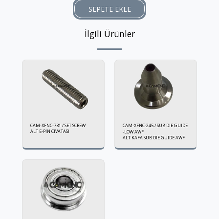
SEPETE EKLE
İlgili Ürünler
CAM-XFNC-731 / SET SCREW
CAM-XFNC-245 / SUB DIE GUIDE
ALT E-PİN CIVATASI
-LOW AWF
ALT KAFA SUB DIE GUIDE AWF