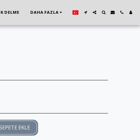
İK DELME
DAHA FAZLA
SEPETE EKLE