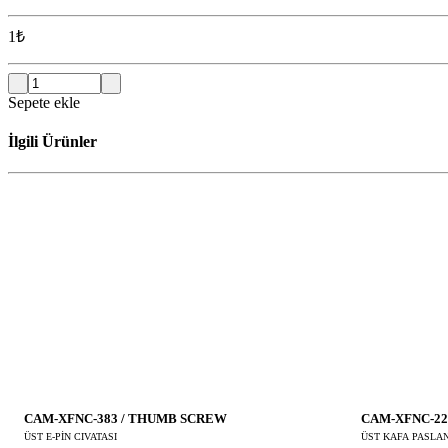
1
₺
Sepete ekle
İlgili Ürünler
CAM-XFNC-383 / THUMB SCREW
CAM-XFNC-22
ÜST E-PİN CIVATASI
ÜST KAFA PASLA