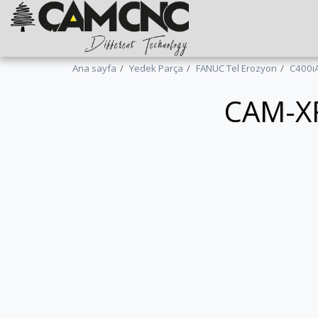
Ana sayfa
Yedek Parça
FANUC Tel Erozyon
C400i
CAM-XF