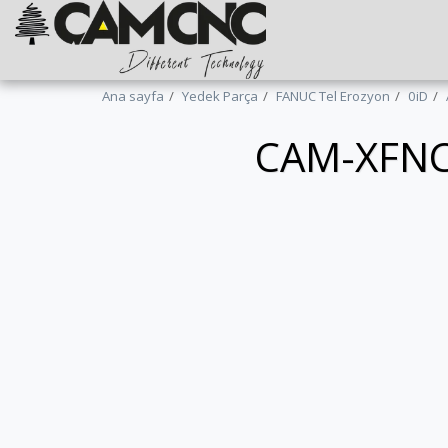
Ana sayfa
Yedek Parça
FANUC Tel Erozyon
0iD
CAM-XFNC-