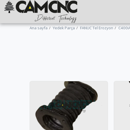
Ana sayfa
Yedek Parça
FANUC Tel Erozyon
C400i