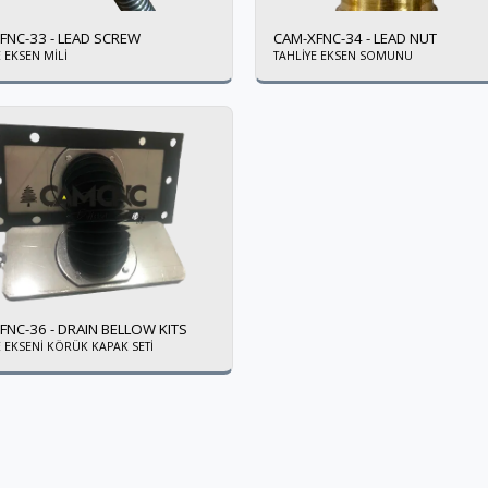
FNC-33 - LEAD SCREW
CAM-XFNC-34 - LEAD NUT
E EKSEN MİLİ
TAHLİYE EKSEN SOMUNU
FNC-36 - DRAIN BELLOW KITS
E EKSENİ KÖRÜK KAPAK SETİ