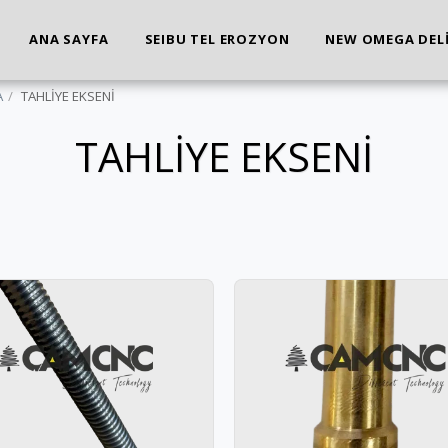
ANA SAYFA
SEIBU TEL EROZYON
NEW OMEGA DEL
A
TAHLİYE EKSENİ
TAHLİYE EKSENİ