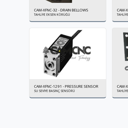
CAM-XFNC-32 - DRAIN BELLOWS
CAM-X
TAHLİYE EKSEN KÖRÜĞÜ
TAHLİY
CAM-XFNC-1291 - PRESSURE SENSOR
CAM-X
SU SEVİYE BASINÇ SENSÖRÜ
TAHLİY