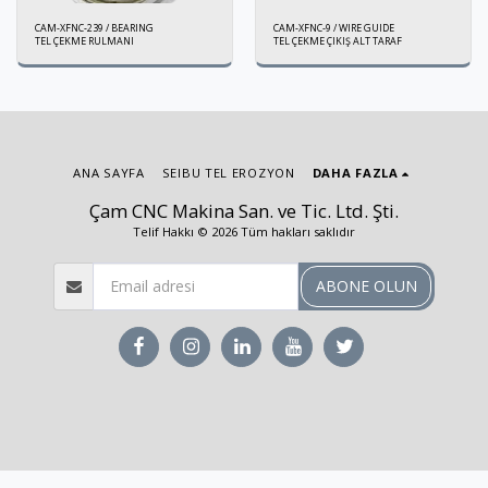
CAM-XFNC-239 / BEARING
CAM-XFNC-9 / WIRE GUIDE
TEL ÇEKME RULMANI
TEL ÇEKME ÇIKIŞ ALT TARAF
ANA SAYFA
SEIBU TEL EROZYON
DAHA FAZLA
Çam CNC Makina San. ve Tic. Ltd. Şti.
Telif Hakkı © 2026 Tüm hakları saklıdır
ABONE OLUN