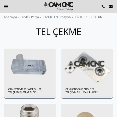
Ana sayfa
Yedek Parça
FANUC Tel Erozyon
C400iB
TEL ÇEKME
TEL ÇEKME
CAM-XFNC-1033 / WIRE GUIDE
CAM-XFNC-1068 / HOLDER
TEL ÇEKME ŞEFFAF BLOK
TEL ÇEKME RULMAN PLAKASI