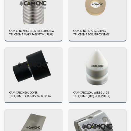
CAM-XFNC-986 / FEED ROLLER SCREW
CAM-XFNC-397 / BUSHING
TEL ÇEKME MAKARASI SETSKURLARI
TEL ÇEKME BORUSU CONTASI
CAM-XFNC-629 / COVER
CAM-XFNC-200 / WIRE GUIDE
TEL ÇEKME BORUSU SİYAH CONTA
TEL ÇEKME ÇIKIŞ SERAMİK UÇ