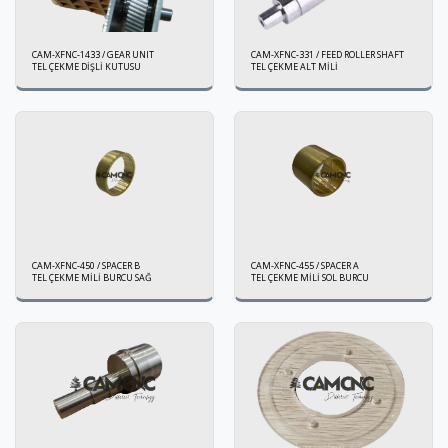
CAM-XFNC-1433 / GEAR UNIT
CAM-XFNC-331 / FEED ROLLER SHAFT
TEL ÇEKME DİŞLİ KUTUSU
TEL ÇEKME ALT MİLİ
CAM-XFNC-450 / SPACER B
CAM-XFNC-455 / SPACER A
TEL ÇEKME MİLİ BURCU SAĞ
TEL ÇEKME MİLİ SOL BURCU