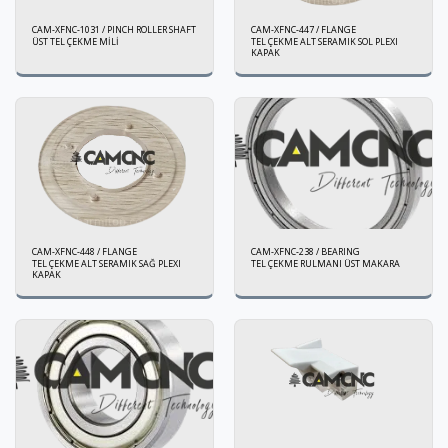
CAM-XFNC-1031 / PINCH ROLLER SHAFT
CAM-XFNC-447 / FLANGE
ÜST TEL ÇEKME MİLİ
TEL ÇEKME ALT SERAMIK SOL PLEXI
KAPAK
CAM-XFNC-448 / FLANGE
CAM-XFNC-238 / BEARING
TEL ÇEKME ALT SERAMIK SAĞ PLEXI
TEL ÇEKME RULMANI ÜST MAKARA
KAPAK