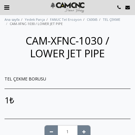
Ana sayfa
Yedek Parça
FANUC Tel Erozyon
C600iB
TEL ÇEKME
CAM-XFNC-1030 / LOWER JET PIPE
CAM-XFNC-1030 /
LOWER JET PIPE
TEL ÇEKME BORUSU
1
₺