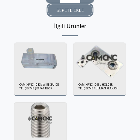
SEPETE EKLE
İlgili Ürünler
CAM-XFNC-1033 / WIRE GUIDE
CAM-XFNC-1068 / HOLDER
TEL ÇEKME ŞEFFAF BLOK
TEL ÇEKME RULMAN PLAKASI