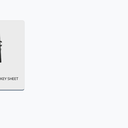
 KEY SHEET