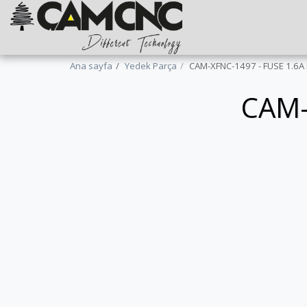
Ana sayfa
Yedek Parça
CAM-XFNC-1497 - FUSE 1.6A
CAM-