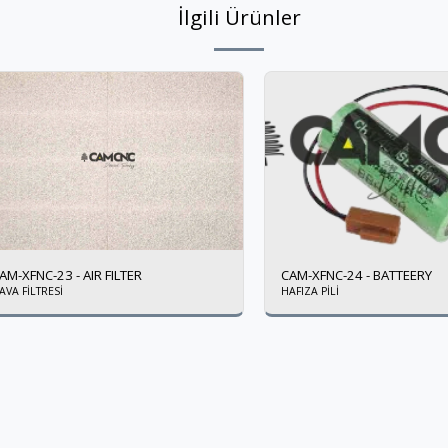
İlgili Ürünler
AM-XFNC-23 - AIR FILTER
CAM-XFNC-24 - BATTEERY
AVA FİLTRESİ
HAFIZA PİLİ