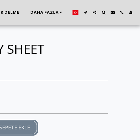
İK DELME
DAHA FAZLA
Y SHEET
SEPETE EKLE