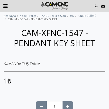
Ana sayfa
Yedek Parça
FANUC Tel Erozyon
0iD
CNC BÖLÜMÜ
CAM-XFNC-1547 - PENDANT KEY SHEET
CAM-XFNC-1547 -
PENDANT KEY SHEET
KUMANDA TUŞ TAKIMI
1
₺