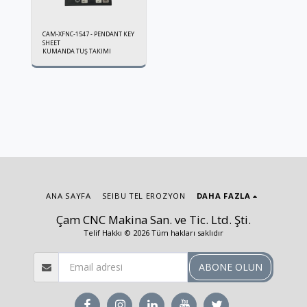
CAM-XFNC-1547 - PENDANT KEY
SHEET
KUMANDA TUŞ TAKIMI
ANA SAYFA
SEIBU TEL EROZYON
DAHA FAZLA
Çam CNC Makina San. ve Tic. Ltd. Şti.
Telif Hakkı © 2026 Tüm hakları saklıdır
ABONE OLUN