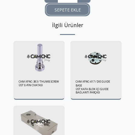
SEPETE EKLE
İlgili Ürünler
CAM-XFNC-383 / THUMB SCREW
CAM-XFNC-417 / DIE GUIDE
ÜST E-PİN CIVATASI
BASE
ÜST KAFA BLOK İÇİ GUIDE
BAĞLANTI PARÇASI