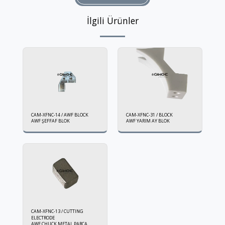
İlgili Ürünler
CAM-XFNC-14 / AWF BLOCK
CAM-XFNC-31 / BLOCK
AWF ŞEFFAF BLOK
AWF YARIM AY BLOK
CAM-XFNC-13 / CUTTING
ELECTRODE
AWF CHUCK METAL PARÇA