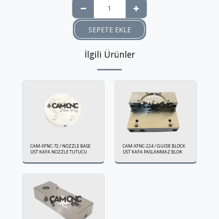
SEPETE EKLE
İlgili Ürünler
CAM-XFNC-72 / NOZZLE BASE
CAM-XFNC-224 / GUIDE BLOCK
ÜST KAFA NOZZLE TUTUCU
ÜST KAFA PASLANMAZ BLOK