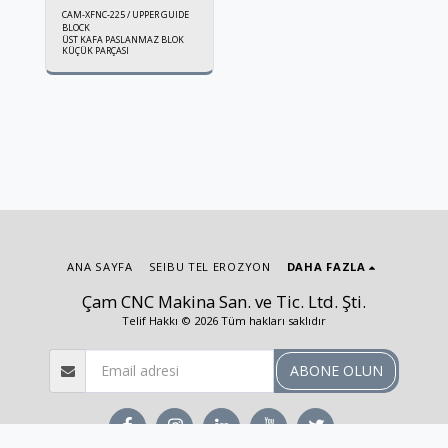
CAM-XFNC-225 / UPPER GUIDE
BLOCK
ÜST KAFA PASLANMAZ BLOK
KÜÇÜK PARÇASI
ANA SAYFA
SEIBU TEL EROZYON
DAHA FAZLA
Çam CNC Makina San. ve Tic. Ltd. Şti.
Telif Hakkı © 2026 Tüm hakları saklıdır
ABONE OLUN