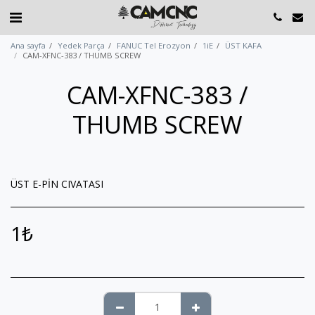
Ana sayfa
Yedek Parça
FANUC Tel Erozyon
1iE
ÜST KAFA
CAM-XFNC-383 / THUMB SCREW
CAM-XFNC-383 /
THUMB SCREW
ÜST E-PİN CIVATASI
1
₺