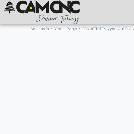
Ana sayfa
Yedek Parça
FANUC Tel Erozyon
0iB