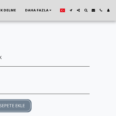
İK DELME
DAHA FAZLA
K
SEPETE EKLE