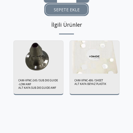
SEPETE EKLE
İlgili Ürünler
CAM-XFNC-245 / SUB DIE GUIDE
CAM-XFNC-406 / SHEET
ALT KAFA BEYAZ PLASTİK
-LOW AWF
ALT KAFA SUB DIE GUIDE AWF