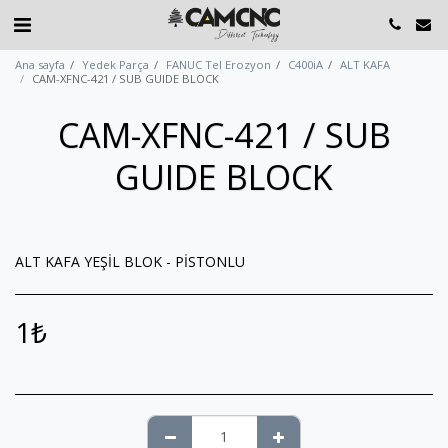
Ana sayfa
Yedek Parça
FANUC Tel Erozyon
C400iA
ALT KAFA
CAM-XFNC-421 / SUB GUIDE BLOCK
CAM-XFNC-421 / SUB
GUIDE BLOCK
ALT KAFA YEŞİL BLOK - PİSTONLU
1
₺