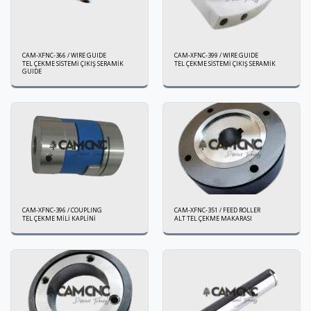
CAM-XFNC-366 / WIRE GUIDE
CAM-XFNC-399 / WIRE GUIDE
TEL ÇEKME SİSTEMİ ÇIKIŞ SERAMİK
TEL ÇEKME SİSTEMİ ÇIKIŞ SERAMİK
GUIDE
CAM-XFNC-396 / COUPLING
CAM-XFNC-351 / FEED ROLLER
TEL ÇEKME MİLİ KAPLİNİ
ALT TEL ÇEKME MAKARASI