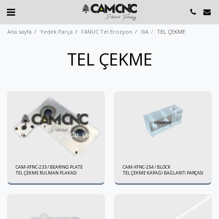
Ana sayfa
Yedek Parça
FANUC Tel Erozyon
0iA
TEL ÇEKME
TEL ÇEKME
CAM-XFNC-233 / BEARING PLATE
CAM-XFNC-254 / BLOCK
TEL ÇEKME RULMAN PLAKASI
TEL ÇEKME KAPAĞI BAĞLANTI PARÇASI