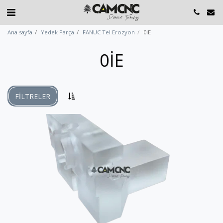
Ana sayfa
Yedek Parça
FANUC Tel Erozyon
0iE
0IE
FILTRELER