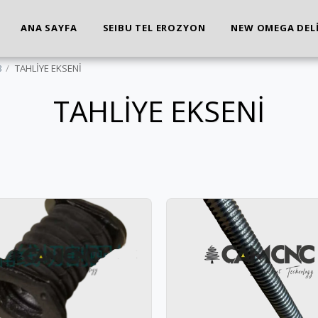
ANA SAYFA
SEIBU TEL EROZYON
NEW OMEGA DEL
B
TAHLİYE EKSENİ
TAHLİYE EKSENİ