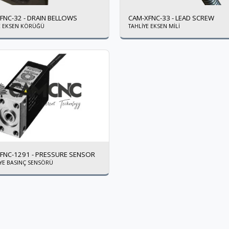
FNC-32 - DRAIN BELLOWS
CAM-XFNC-33 - LEAD SCREW
E EKSEN KÖRÜĞÜ
TAHLİYE EKSEN MİLİ
FNC-1291 - PRESSURE SENSOR
İYE BASINÇ SENSÖRÜ