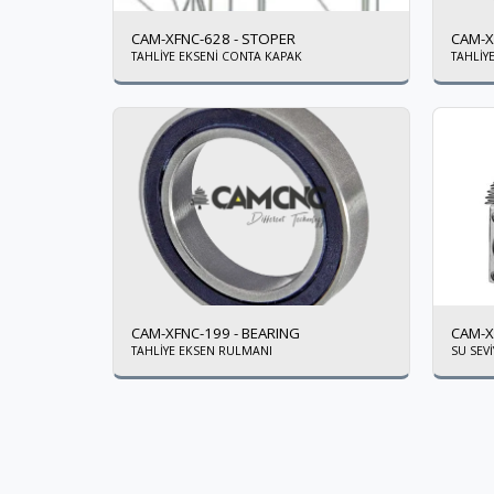
CAM-XFNC-628 - STOPER
CAM-X
TAHLİYE EKSENİ CONTA KAPAK
TAHLİY
CAM-XFNC-199 - BEARING
CAM-X
TAHLİYE EKSEN RULMANI
SU SEV