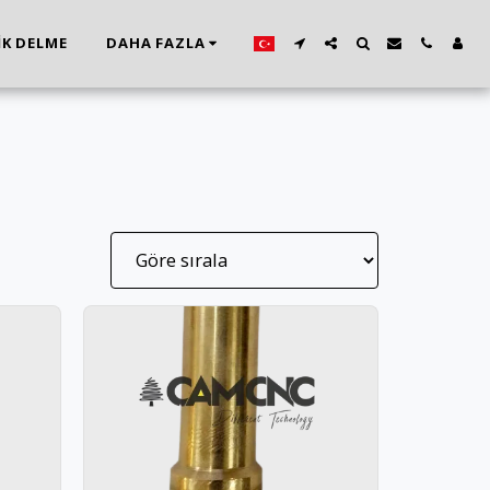
İK DELME
DAHA FAZLA